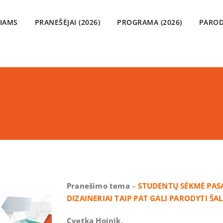
VIAMS
PRANEŠĖJAI (2026)
PROGRAMA (2026)
PAROD
Pranešimo tema
–
STUDENTŲ SĖKMĖ PASA
DIZAINERIAI TAIP PAT GALI PARODYTI ŠA
Cvetka Hojnik,