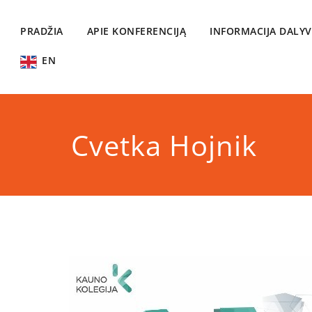
Skip
to
PRADŽIA
APIE KONFERENCIJĄ
INFORMACIJA DALY
content
Idėjų forumas
Tarptautinė studentų konferencija
EN
Cvetka Hojnik