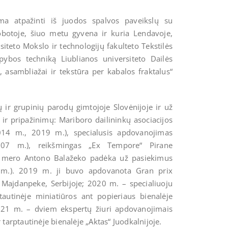
ima atpažinti iš juodos spalvos paveikslų su
obotoje, šiuo metu gyvena ir kuria Lendavoje,
siteto Mokslo ir technologijų fakulteto Tekstilės
apybos techniką Liublianos universiteto Dailės
 asambliažai ir tekstūra per kabalos fraktalus“
 ir grupinių parodų gimtojoje Slovėnijoje ir už
ir pripažinimų: Mariboro dailininkų asociacijos
14 m., 2019 m.), specialusis apdovanojimas
2007 m.), reikšmingas „Ex Tempore“ Pirane
r mero Antono Balažeko padėka už pasiekimus
13 m.). 2019 m. ji buvo apdovanota Gran prix
) Majdanpeke, Serbijoje; 2020 m. – specialiuoju
tautinėje miniatiūros ant popieriaus bienalėje
2021 m. – dviem ekspertų žiuri apdovanojimais
 tarptautinėje bienalėje „Aktas“ Juodkalnijoje.