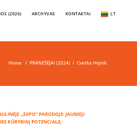
OS (2026)
ARCHYVAS
KONTAKTAI
LT
Home
/
PRANEŠĖJAI (2024)
/
Cvetka Hojnik
ULINĖJE „EXPO“ PARODOJE: JAUNIEJI
LIES KŪRYBINĮ POTENCIALĄ