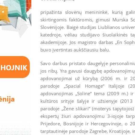
pripažinta slovėnų menininkė, kurią gal
skirtingomis faktūromis, gimusi Murska S
Slovėnijoje. Baigė studijas Liublianos univer
katedroje, vėliau studijavo šiuolaikinės t
akademijoje. Jos magistro darbas „En Soph,
buvo įvertintas aukščiausiu balu.
Savo darbus pristato daugelyje personalinių
jos ribų. Yra gavusi daugybę apdovanojimų 
apdovanojimai už kūrybą (2006 m. ir 20
parodoje „Spacial Homage“ Italijoje (
apdovanojimas „Soline“ tema (2009 m.) i
kultūros srityje šalyje ir užsienyje (20
parodoje „Žene slikari“ (moterys tapytojos
ekspertų žiuri apdovanojimu 3-iojoje tarp
Prijedore, Bosnijoje ir Hercegovinoje, o 
tarptautinėje parodoje Zagrebe, Kroatijoje, ir