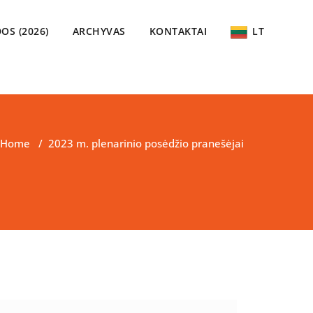
OS (2026)
ARCHYVAS
KONTAKTAI
LT
Home
/
2023 m. plenarinio posėdžio pranešėjai