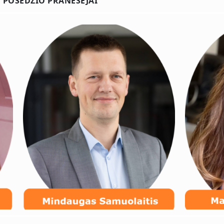
 POSĖDŽIO PRANEŠĖJAI