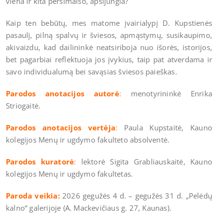
viena ir kita persimaišo, apsijungia?
Kaip ten bebūtų, mes matome įvairialypį D. Kupstienės
pasaulį, pilną spalvų ir šviesos, apmąstymų, susikaupimo,
akivaizdu, kad dailininkė neatsiriboja nuo išorės, istorijos,
bet pagarbiai reflektuoja jos įvykius, taip pat atverdama ir
savo individualumą bei savąsias šviesos paieškas.
Parodos anotacijos autorė
:
menotyrininkė Enrika
Striogaitė.
Parodos anotacijos vertėja
:
Paula Kupstaitė, Kauno
kolegijos Menų ir ugdymo fakulteto absolventė.
Parodos kuratorė
:
lektorė Sigita Grabliauskaitė, Kauno
kolegijos Menų ir ugdymo fakultetas.
Paroda veikia:
2026 gegužės 4 d. – gegužės 31 d. „Pelėdų
kalno“ galerijoje (A. Mackevičiaus g. 27, Kaunas).