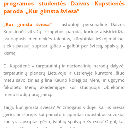
programos studentės Daivos Kupstienės
paroda
„Kur gimsta šviesa“
„Kur gimsta šviesa“
– aštuntoji personalinė Daivos
Kupstienės vitražų ir tapybos paroda, kurioje atsiskleidžia
įvairiapusis menininkės talentas, kūrybiniai ieškojimai bei
siekis pasaulį suprasti giliau – galbūt per šviesą, spalvą, jų
kismą.
D. Kupstienė – tarptautinių ir nacionalinių parodų dalyvė,
tarptautinių plenerų Lietuvoje ir užsienyje kuratorė, šiuo
metu savo žinias gilina Kauno kolegijos Menų ir ugdymo
fakulteto Menų akademijoje, kur studijuoja Objektinio
meno studijų programą.
Taigi, kur gimsta šviesa? Ar žmogaus viduje, kai jis siekia
gėrio, ar išorėje, kai pamato ir apimtas nuostabos suvokia,
kad yra apsuptas gėrio, įstabių spalvų ir šviesos? O gal, kai